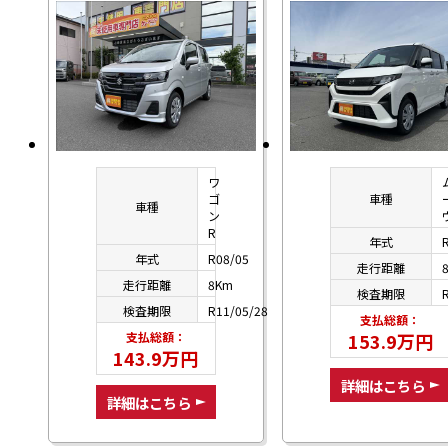
ワ
ゴ
車種
車種
ン
R
年式
年式
R08/05
走行距離
走行距離
8Km
検査期限
検査期限
R11/05/28
支払総額：
支払総額：
153.9万円
143.9万円
詳細はこちら
詳細はこちら