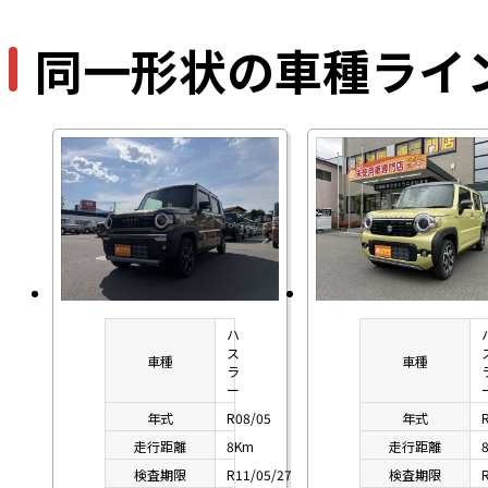
同一形状の車種ライ
ハ
ス
車種
車種
ラ
ー
年式
R08/05
年式
走行距離
8Km
走行距離
検査期限
R11/05/27
検査期限