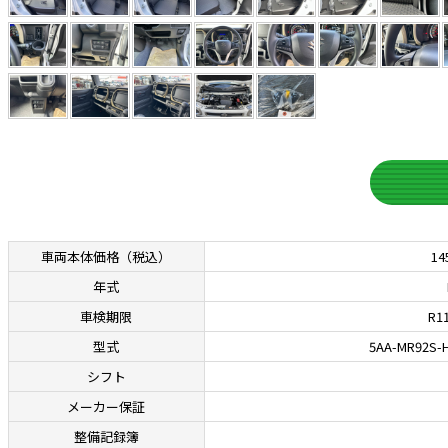
車両本体価格
（税込）
14
年式
車検期限
R11
型式
5AA-MR92S-
シフト
メーカー保証
整備記録簿