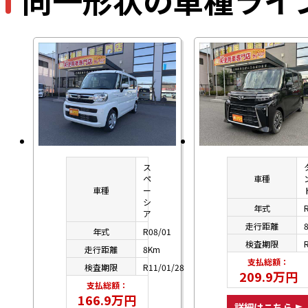
同一形状の車種ライ
ス
ペ
車種
車種
ー
シ
年式
ア
走行距離
年式
R08/01
検査期限
走行距離
8Km
支払総額：
検査期限
R11/01/28
209.9万円
支払総額：
166.9万円
詳細はこちら