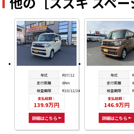
他の［スズキ スペ
年式
R07/12
年式
走行距離
8Km
走行距離
検査期限
R10/12/24
検査期限
支払総額：
支払総額：
139.9万円
146.9万円
詳細はこちら
詳細はこちら