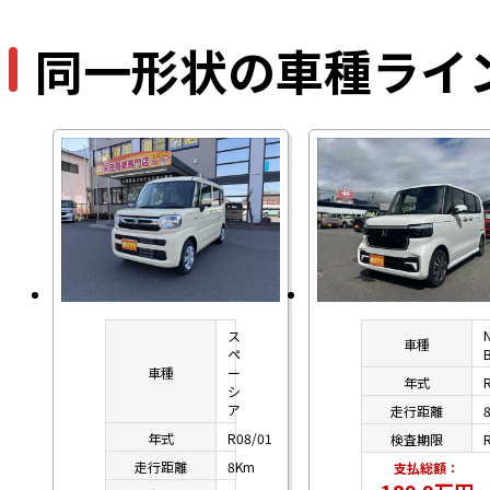
同一形状の車種ライ
ス
車種
ペ
車種
ー
年式
シ
ア
走行距離
年式
R08/01
検査期限
走行距離
8Km
支払総額：