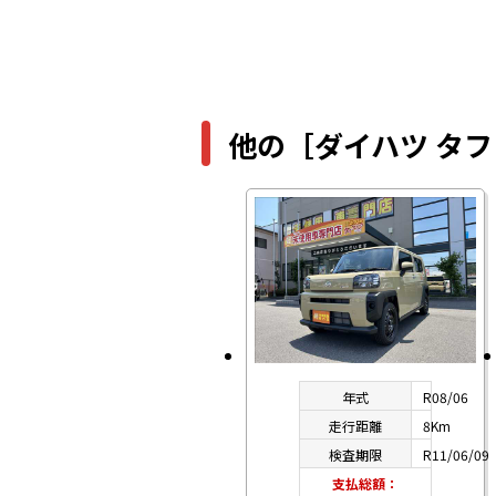
他の［ダイハツ タ
年式
R08/06
走行距離
8Km
検査期限
R11/06/09
支払総額：