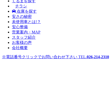
くるまを探す
チラシ
在庫を探す
安さの秘密
未使用車とは!？
安心整備
営業案内・MAP
スタッフ紹介
お客様の声
会社概要
※電話番号クリックでお問い合わせ下さい
TEL.
026-214-2310