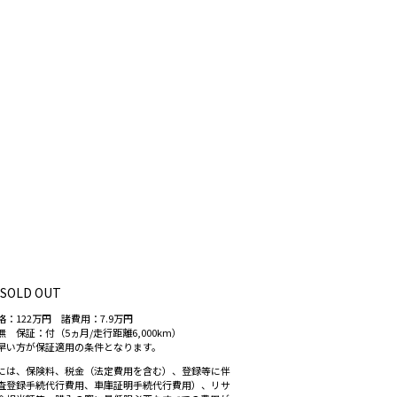
SOLD OUT
：122万円 諸費用：7.9万円
 保証：付（5ヵ月/走行距離6,000km）
早い方が保証適用の条件となります。
には、保険料、税金（法定費用を含む）、登録等に伴
査登録手続代行費用、車庫証明手続代行費用）、リサ