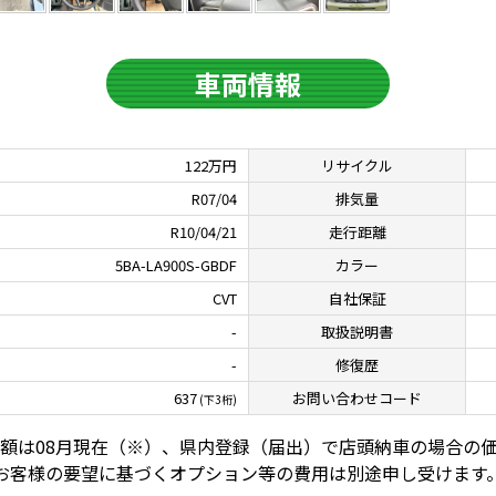
車両情報
122万円
リサイクル
R07/04
排気量
R10/04/21
走行距離
5BA-LA900S-GBDF
カラー
CVT
自社保証
-
取扱説明書
-
修復歴
637
お問い合わせコード
(下3桁)
額は08⽉現在（※）、県内登録（届出）で店頭納⾞の場合の
お客様の要望に基づくオプション等の費⽤は別途申し受けます