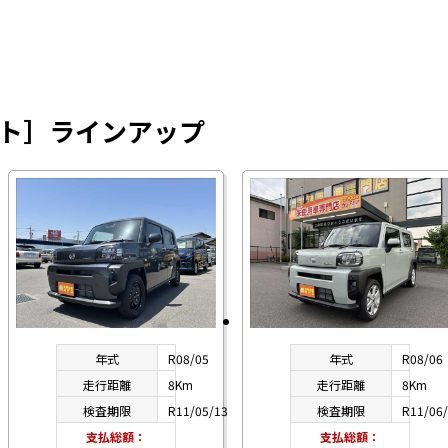
フト］ラインアップ
年式
R08/05
年式
R08/06
走行距離
8Km
走行距離
8Km
検査期限
R11/05/13
検査期限
R11/06
支払総額：
支払総額：