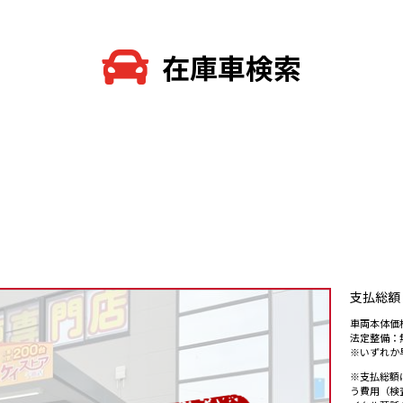
在庫車検索
支払総額
車両本体価格
法定整備：無
※いずれか
※支払総額
う費用（検