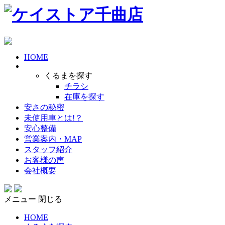
HOME
くるまを探す
チラシ
在庫を探す
安さの秘密
未使用車とは!？
安心整備
営業案内・MAP
スタッフ紹介
お客様の声
会社概要
メニュー
閉じる
HOME